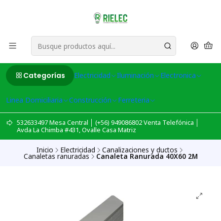
Categorías
Electricidad
Iluminación
Electronica
Linea Domiciliaria
Construcción
Ferreteria
532633497 Mesa Central │ (+56) 949086802 Venta Telefónica │
Avda La Chimba #431, Ovalle Casa Matriz
Inicio
Electricidad
Canalizaciones y ductos
Canaletas ranuradas
Canaleta Ranurada 40X60 2M