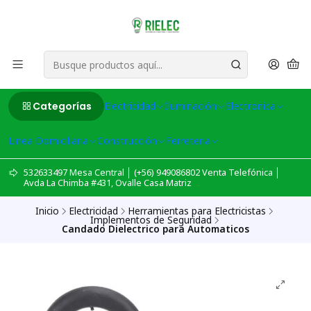
Categorías
Electricidad
Iluminación
Electronica
Linea Domiciliaria
Construcción
Ferreteria
532633497 Mesa Central │ (+56) 949086802 Venta Telefónica │
Avda La Chimba #431, Ovalle Casa Matriz
Inicio
Electricidad
Herramientas para Electricistas
Implementos de Seguridad
Candado Dielectrico para Automaticos