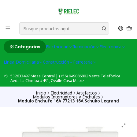
Categorías
Electricidad
Iluminación
Electronica
Linea Domiciliaria
Construcción
Ferreteria
532633497 Mesa Central │ (+56) 949086802 Venta Telefónica │
Avda La Chimba #431, Ovalle Casa Matriz
Inicio
Electricidad
Artefactos
Modulos Interruptores y Enchufes
Modulo Enchufe 16A 77213 16A Schuko Legrand