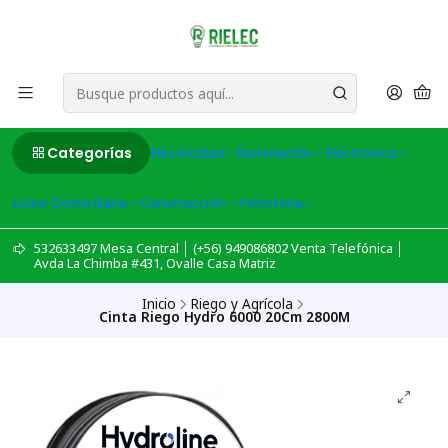
Categorías
Electricidad
Iluminación
Electronica
Linea Domiciliaria
Construcción
Ferreteria
532633497 Mesa Central │ (+56) 949086802 Venta Telefónica │
Avda La Chimba #431, Ovalle Casa Matriz
Inicio
Riego y Agrícola
Cinta Riego Hydro 6000 20Cm 2800M