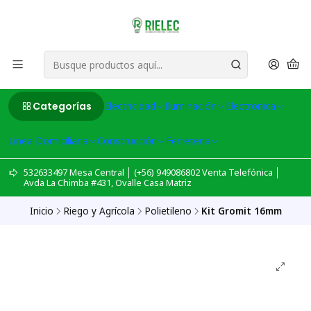
Categorías
Electricidad
Iluminación
Electronica
Linea Domiciliaria
Construcción
Ferreteria
532633497 Mesa Central │ (+56) 949086802 Venta Telefónica │
Avda La Chimba #431, Ovalle Casa Matriz
Inicio
Riego y Agrícola
Polietileno
Kit Gromit 16mm