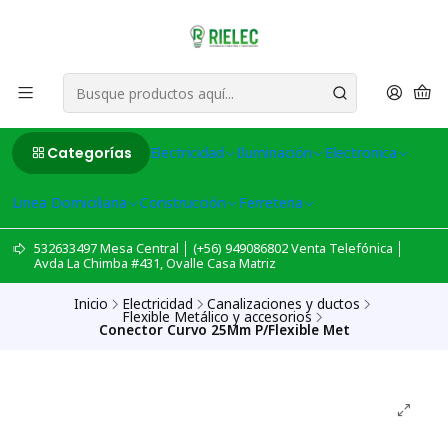
Categorías
Electricidad
Iluminación
Electronica
Linea Domiciliaria
Construcción
Ferreteria
532633497 Mesa Central │ (+56) 949086802 Venta Telefónica │
Avda La Chimba #431, Ovalle Casa Matriz
Inicio
Electricidad
Canalizaciones y ductos
Flexible Metálico y accesorios
Conector Curvo 25Mm P/Flexible Met