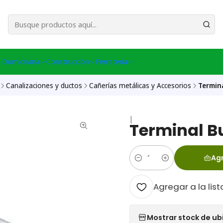
esa Central │ (+56) 949086802 Venta Telefónica │ Avda La Chimba #431, Ov
 Domiciliaria
Construcción
Ferreteria
Canalizaciones y ductos
Cañerías metálicas y Accesorios
Termina
|
Terminal B
Agr
Cantidad
Agregar a la list
Mostrar stock de ub