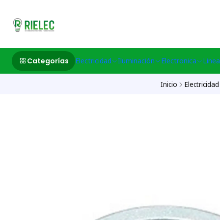
532633497 M
Categorías
Electricidad
Iluminación
Electronica
Linea
Inicio
Electricidad