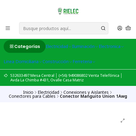
Categorías
Electricidad
Iluminación
Electronica
Linea Domiciliaria
Construcción
Ferreteria
532633497 Mesa Central │ (+56) 949086802 Venta Telefónica │
Avda La Chimba #431, Ovalle Casa Matriz
Inicio
Electricidad
Conexiones y Aislantes
Conectores para Cables
Conector Manguito Union 1Awg