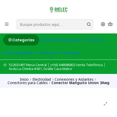
Categorías
Electricidad
Iluminación
Electronica
Linea Domiciliaria
Construcción
Ferreteria
532633497 Mesa Central │ (+56) 949086802 Venta Telefónica │
Avda La Chimba #431, Ovalle Casa Matriz
Inicio
Electricidad
Conexiones y Aislantes
Conectores para Cables
Conector Manguito Union 3Awg