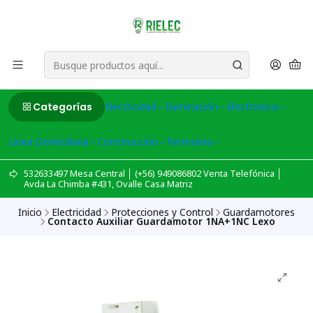
Categorías
Electricidad
Iluminación
Electronica
Linea Domiciliaria
Construcción
Ferreteria
532633497 Mesa Central │ (+56) 949086802 Venta Telefónica │
Avda La Chimba #431, Ovalle Casa Matriz
Inicio
Electricidad
Protecciones y Control
Guardamotores
Contacto Auxiliar Guardamotor 1NA+1NC Lexo