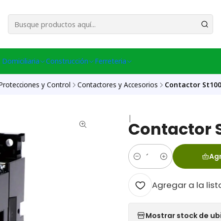
esa Central │ (+56) 949086802 Venta Telefónica │ Avda La Chimba #431, Ov
 Domiciliaria
Construcción
Ferreteria
Protecciones y Control
Contactores y Accesorios
Contactor St10
|
Contactor 
Agr
Cantidad
Agregar a la list
Mostrar stock de ub