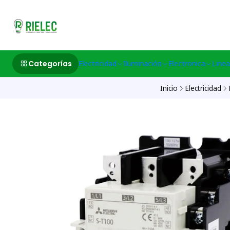
532633497 M
Categorías
Electricidad
Iluminación
Electronica
Linea
Inicio
Electricidad