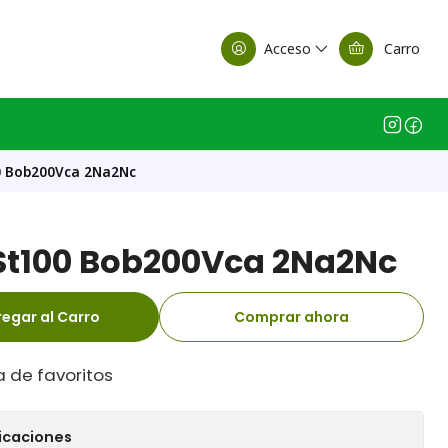
alle Casa Matriz
Acceso
Carro
0 Bob200Vca 2Na2Nc
St100 Bob200Vca 2Na2Nc
egar al Carro
Comprar ahora
a de favoritos
icaciones