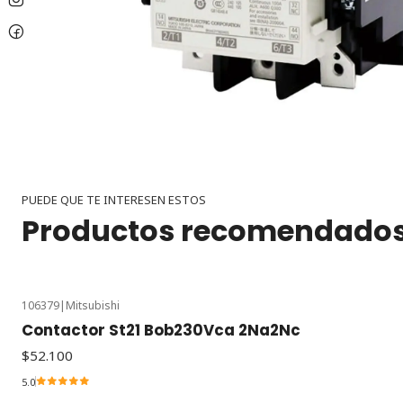
PUEDE QUE TE INTERESEN ESTOS
Productos recomendado
106379
|
Mitsubishi
Contactor St21 Bob230Vca 2Na2Nc
$52.100
5.0