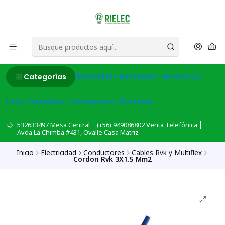
Categorías
Electricidad
Iluminación
Electronica
Linea Domiciliaria
Construcción
Ferreteria
532633497 Mesa Central │ (+56) 949086802 Venta Telefónica │
Avda La Chimba #431, Ovalle Casa Matriz
Inicio
Electricidad
Conductores
Cables Rvk y Multiflex
Cordon Rvk 3X1.5 Mm2