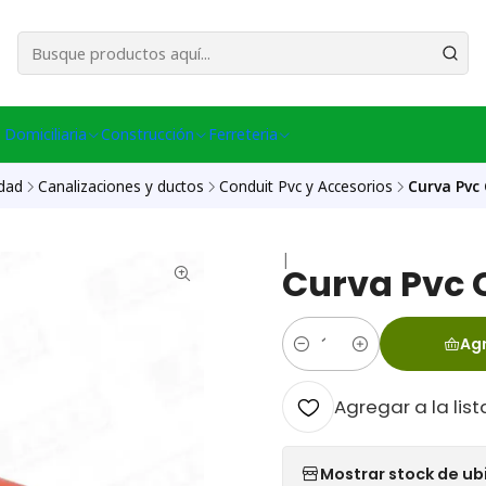
esa Central │ (+56) 949086802 Venta Telefónica │ Avda La Chimba #431, Ov
 Domiciliaria
Construcción
Ferreteria
idad
Canalizaciones y ductos
Conduit Pvc y Accesorios
Curva Pvc
|
Curva Pvc
Agr
Cantidad
Agregar a la list
Mostrar stock de ub