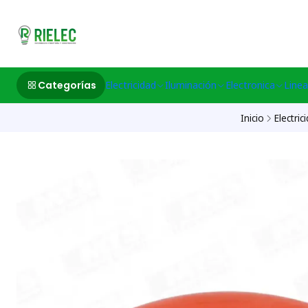
532633497 M
Categorías
Electricidad
Iluminación
Electronica
Linea
Inicio
Electric