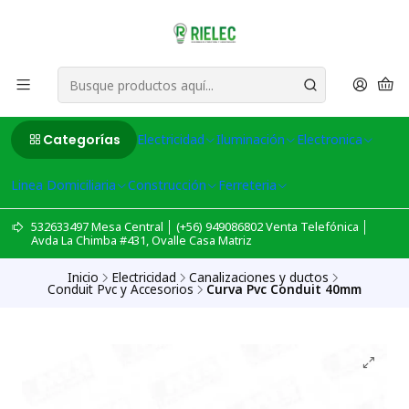
Categorías
Electricidad
Iluminación
Electronica
Linea Domiciliaria
Construcción
Ferreteria
532633497 Mesa Central │ (+56) 949086802 Venta Telefónica │
Avda La Chimba #431, Ovalle Casa Matriz
Inicio
Electricidad
Canalizaciones y ductos
Conduit Pvc y Accesorios
Curva Pvc Conduit 40mm