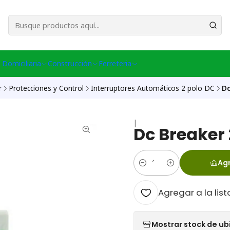
esa Central │ (+56) 949086802 Venta Telefónica │ Avda La Chimba #431, Ov
 Domiciliaria
Construcción
Ferreteria
r
Protecciones y Control
Interruptores Automáticos 2 polo DC
Dc
|
Dc Breaker
Agr
Cantidad
Agregar a la list
Mostrar stock de ub