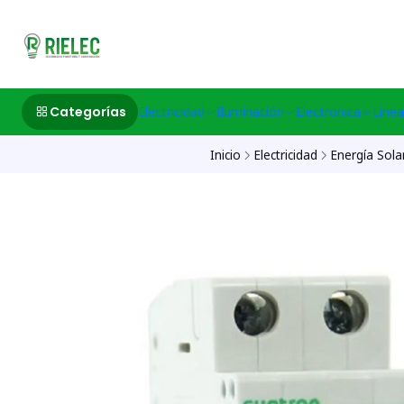
532633497 M
Categorías
Electricidad
Iluminación
Electronica
Linea
Inicio
Electricidad
Energía Sola