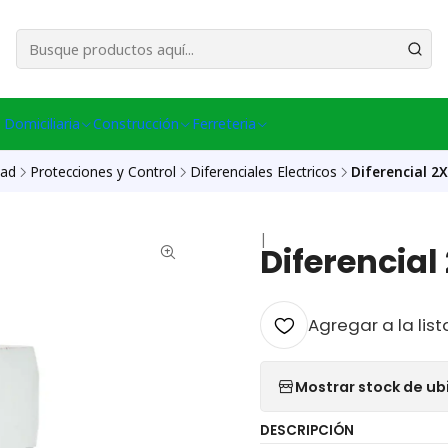
esa Central │ (+56) 949086802 Venta Telefónica │ Avda La Chimba #431, Ov
 Domiciliaria
Construcción
Ferreteria
dad
Protecciones y Control
Diferenciales Electricos
Diferencial 2
|
Diferencia
Agregar a la list
Mostrar stock de ub
DESCRIPCIÓN