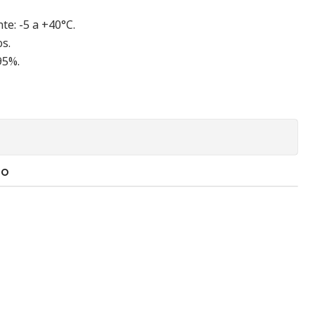
e: -5 a +40°C.
os.
95%.
TO