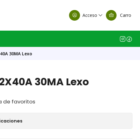
alle Casa Matriz
Acceso
Carro
X40A 30MA Lexo
l 2X40A 30MA Lexo
a de favoritos
icaciones