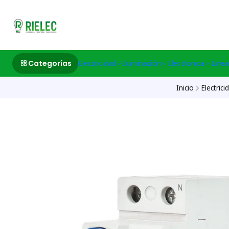
532633497 M
Categorías
Electricidad
Iluminación
Electronica
Linea
Inicio
Electrici