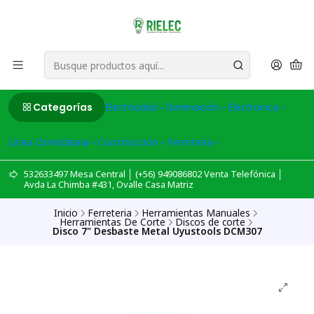
Categorías
Electricidad
Iluminación
Electronica
Linea Domiciliaria
Construcción
Ferreteria
532633497 Mesa Central │ (+56) 949086802 Venta Telefónica │
Avda La Chimba #431, Ovalle Casa Matriz
Inicio
Ferreteria
Herramientas Manuales
Herramientas De Corte
Discos de corte
Disco 7" Desbaste Metal Uyustools DCM307