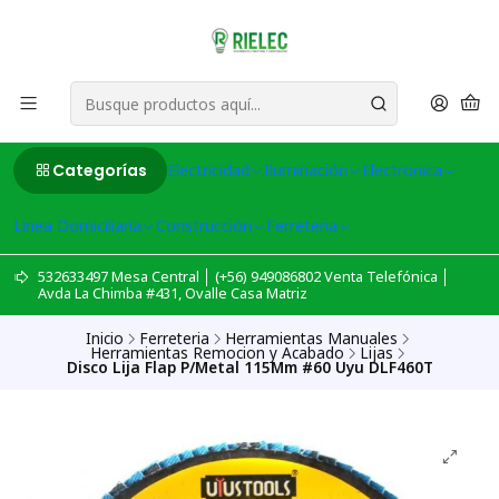
Categorías
Electricidad
Iluminación
Electronica
Linea Domiciliaria
Construcción
Ferreteria
532633497 Mesa Central │ (+56) 949086802 Venta Telefónica │
Avda La Chimba #431, Ovalle Casa Matriz
Inicio
Ferreteria
Herramientas Manuales
Herramientas Remocion y Acabado
Lijas
Disco Lija Flap P/Metal 115Mm #60 Uyu DLF460T