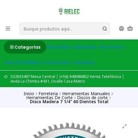
Categorías
Electricidad
Iluminación
Electronica
Linea Domiciliaria
Construcción
Ferreteria
532633497 Mesa Central │ (+56) 949086802 Venta Telefónica │
Avda La Chimba #431, Ovalle Casa Matriz
Inicio
Ferreteria
Herramientas Manuales
Herramientas De Corte
Discos de corte
Disco Madera 7 1/4" 60 Dientes Total