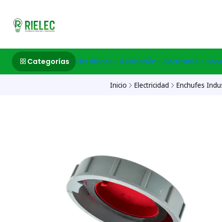
532633497 M
Categorías
Electricidad
Iluminación
Electronica
Linea
Inicio
Electricidad
Enchufes Indus