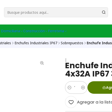
esa Central │ (+56) 949086802 Venta Telefónica │ Avda La Chimba #431, Ov
 Domiciliaria
Construcción
Ferreteria
triales
Enchufes Industriales IP67
Sobrepuestos
Enchufe Indus
|
Enchufe In
4x32A IP67
Agr
Cantidad
Agregar a la list