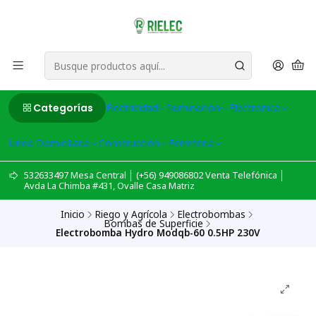
Categorías
Electricidad
Iluminación
Electronica
Linea Domiciliaria
Construcción
Ferreteria
532633497 Mesa Central │ (+56) 949086802 Venta Telefónica │
Avda La Chimba #431, Ovalle Casa Matriz
Inicio
Riego y Agrícola
Electrobombas
Bombas de Superficie
Electrobomba Hydro Modqb-60 0.5HP 230V