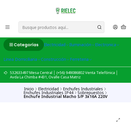
Categorías
Electricidad
Iluminación
Electronica
Linea Domiciliaria
Construcción
Ferreteria
532633497 Mesa Central │ (+56) 949086802 Venta Telefónica │
Avda La Chimba #431, Ovalle Casa Matriz
Inicio
Electricidad
Enchufes Industriales
Enchufes Industriales IP44
Sobrepuestos
Enchufe Industrial Macho S/P 3x16A 220V