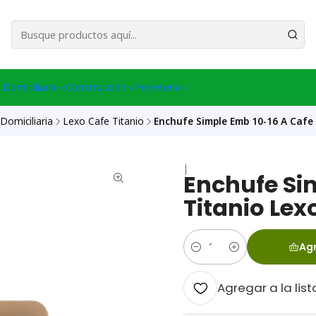
esa Central │ (+56) 949086802 Venta Telefónica │ Avda La Chimba #431, Ov
 Domiciliaria
Construcción
Ferreteria
Domiciliaria
Lexo Cafe Titanio
Enchufe Simple Emb 10-16 A Cafe
|
Enchufe Si
Titanio Lex
Agr
Cantidad
Agregar a la list