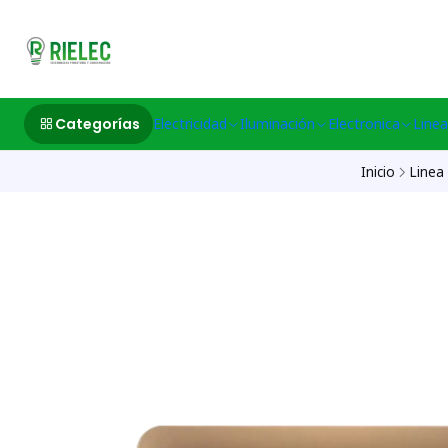
532633497 M
Categorías
Electricidad
Iluminación
Electronica
Linea
Inicio
Linea 