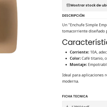
Mostrar stock de ub
DESCRIPCIÓN
Un "Enchufe Simple Empot
tomacorriente diseñado p
Característi
Corriente:
10A, adec
Color:
Café titanio, 
Montaje:
Empotrable,
Ideal para aplicaciones r
moderna.
FICHA TECNICA
128604.pdf