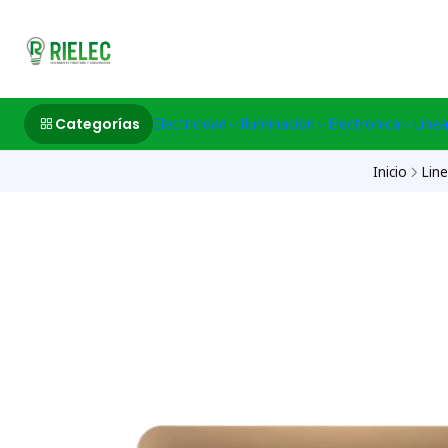
532633497 M
Categorías
Electricidad
Iluminación
Electronica
Linea
Inicio
Line