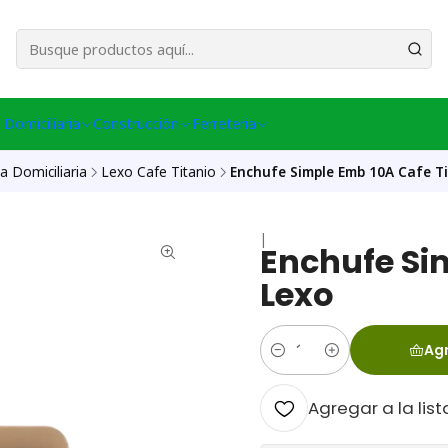
esa Central │ (+56) 949086802 Venta Telefónica │ Avda La Chimba #431, Ov
 Domiciliaria
Construcción
Ferreteria
a Domiciliaria
Lexo Cafe Titanio
Enchufe Simple Emb 10A Cafe T
|
Enchufe Si
Lexo
Agr
Cantidad
Agregar a la list