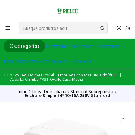
Categorías
Electricidad
Iluminación
Electronica
Linea Domiciliaria
Construcción
Ferreteria
532633497 Mesa Central │ (+56) 949086802 Venta Telefónica │
Avda La Chimba #431, Ovalle Casa Matriz
Inicio
Linea Domiciliaria
Stanford Sobrepuesta
Enchufe Simple S/P 10/16A 250V Stanford