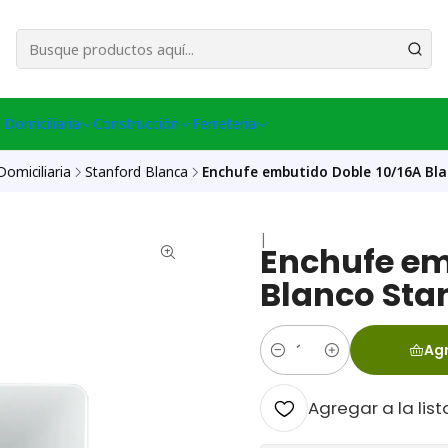
esa Central │ (+56) 949086802 Venta Telefónica │ Avda La Chimba #431, Ov
 Domiciliaria
Construcción
Ferreteria
Domiciliaria
Stanford Blanca
Enchufe embutido Doble 10/16A Bl
|
Enchufe em
Blanco Sta
Agr
Cantidad
Agregar a la list