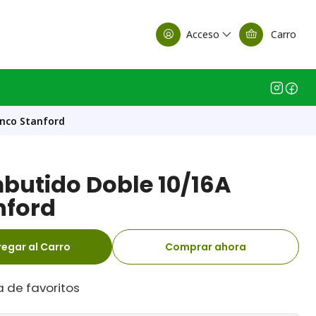
alle Casa Matriz
Acceso
Carro
anco Stanford
butido Doble 10/16A
nford
egar al Carro
Comprar ahora
a de favoritos