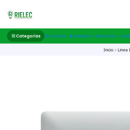
532633497 M
Categorías
Electricidad
Iluminación
Electronica
Linea
Inicio
Linea 