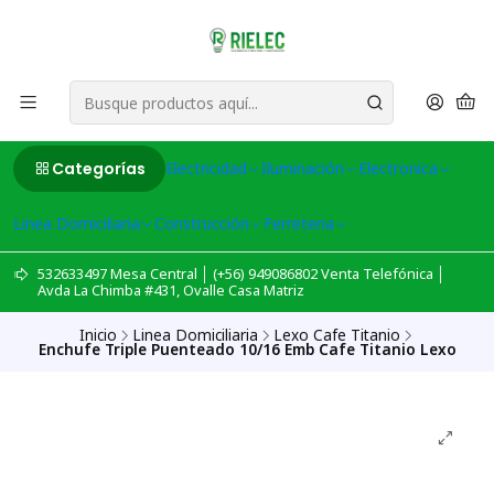
Categorías
Electricidad
Iluminación
Electronica
Linea Domiciliaria
Construcción
Ferreteria
532633497 Mesa Central │ (+56) 949086802 Venta Telefónica │
Avda La Chimba #431, Ovalle Casa Matriz
Inicio
Linea Domiciliaria
Lexo Cafe Titanio
Enchufe Triple Puenteado 10/16 Emb Cafe Titanio Lexo