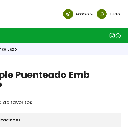
alle Casa Matriz
Acceso
Carro
nco Lexo
iple Puenteado Emb
o
a de favoritos
icaciones