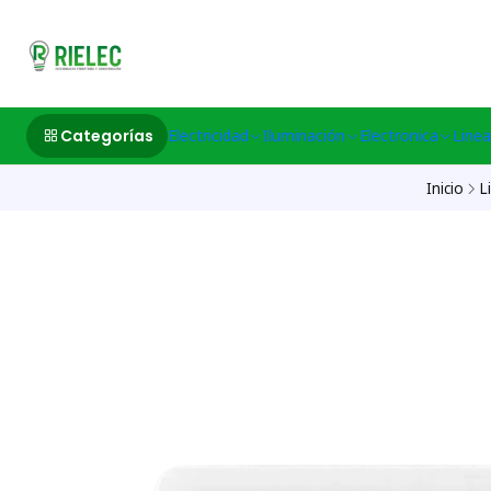
532633497 M
Categorías
Electricidad
Iluminación
Electronica
Linea
Inicio
L