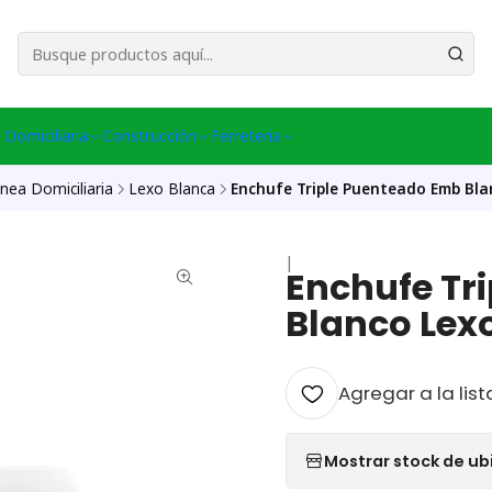
esa Central │ (+56) 949086802 Venta Telefónica │ Avda La Chimba #431, Ov
 Domiciliaria
Construcción
Ferreteria
inea Domiciliaria
Lexo Blanca
Enchufe Triple Puenteado Emb Bla
|
Enchufe Tr
Blanco Lex
Agregar a la list
Mostrar stock de ub