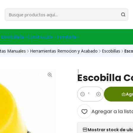
esa Central │ (+56) 949086802 Venta Telefónica │ Avda La Chimba #431, Ov
 Domiciliaria
Construcción
Ferreteria
tas Manuales
Herramientas Remocion y Acabado
Escobillas
Esco
|
Escobilla 
Agr
Cantidad
Agregar a la list
Mostrar stock de ub