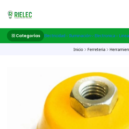
532633497 M
Categorías
Electricidad
Iluminación
Electronica
Linea
Inicio
Ferreteria
Herramien