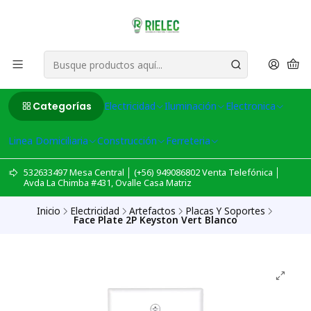
Categorías
Electricidad
Iluminación
Electronica
Linea Domiciliaria
Construcción
Ferreteria
532633497 Mesa Central │ (+56) 949086802 Venta Telefónica │
Avda La Chimba #431, Ovalle Casa Matriz
Inicio
Electricidad
Artefactos
Placas Y Soportes
Face Plate 2P Keyston Vert Blanco