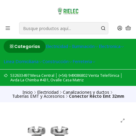
Categorías
Electricidad
Iluminación
Electronica
Linea Domiciliaria
Construcción
Ferreteria
532633497 Mesa Central │ (+56) 949086802 Venta Telefónica │
Avda La Chimba #431, Ovalle Casa Matriz
Inicio
Electricidad
Canalizaciones y ductos
Tuberías EMT y Accesorios
Conector Recto Emt 32mm