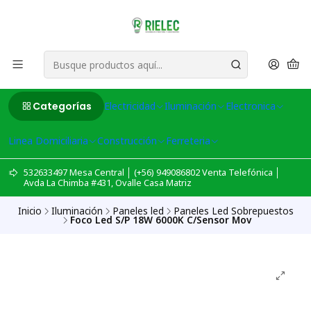
Categorías
Electricidad
Iluminación
Electronica
Linea Domiciliaria
Construcción
Ferreteria
532633497 Mesa Central │ (+56) 949086802 Venta Telefónica │
Avda La Chimba #431, Ovalle Casa Matriz
Inicio
Iluminación
Paneles led
Paneles Led Sobrepuestos
Foco Led S/P 18W 6000K C/Sensor Mov