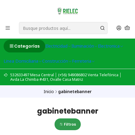
Categorías
Electricidad
Iluminación
Electronica
Linea Domiciliaria
Construcción
Ferreteria
532633497 Mesa Central │ (+56) 949086802 Venta Telefónica │
Avda La Chimba #431, Ovalle Casa Matriz
Inicio
gabinetebanner
gabinetebanner
Filtros