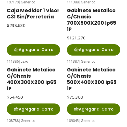
107170
|
Generico
111388
|
Generico
Caja Medidor 1 Visor
Gabinete Metalico
C31 Sin/Ferreteria
C/Chasis
700X500X200 Ip65
$238.630
1P
$121.270
Agregar al Carro
Agregar al Carro
111386
|
Lexo
111387
|
Generico
Gabinete Metalico
Gabinete Metalico
C/Chasis
C/Chasis
400X300X200 Ip65
500X400X200 Ip65
1P
1P
$54.450
$75.360
Agregar al Carro
Agregar al Carro
108788
|
Generico
109043
|
Generico