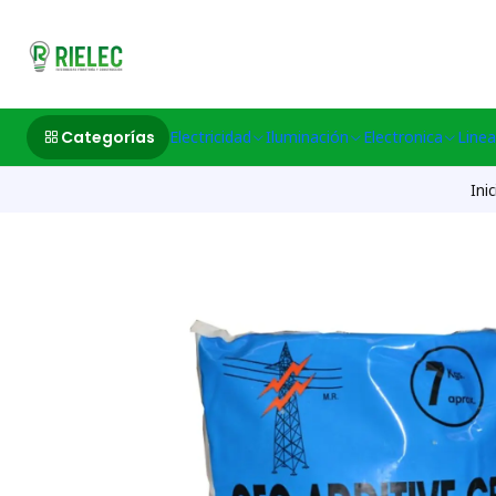
532633497 M
Categorías
Electricidad
Iluminación
Electronica
Linea
Inic