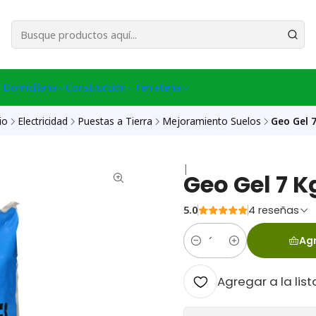
esa Central │ (+56) 949086802 Venta Telefónica │ Avda La Chimba #431, Ov
 Domiciliaria
Construcción
Ferreteria
io
Electricidad
Puestas a Tierra
Mejoramiento Suelos
Geo Gel 
|
Geo Gel 7 K
5.0
4 reseñas
Agr
Cantidad
Agregar a la list