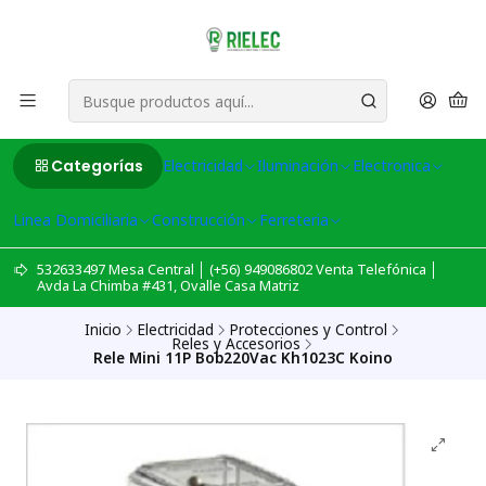
Categorías
Electricidad
Iluminación
Electronica
Linea Domiciliaria
Construcción
Ferreteria
532633497 Mesa Central │ (+56) 949086802 Venta Telefónica │
Avda La Chimba #431, Ovalle Casa Matriz
Inicio
Electricidad
Protecciones y Control
Reles y Accesorios
Rele Mini 11P Bob220Vac Kh1023C Koino