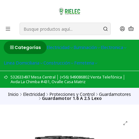
Categorías
Electricidad
Iluminación
Electronica
Linea Domiciliaria
Construcción
Ferreteria
532633497 Mesa Central │ (+56) 949086802 Venta Telefónica │
Avda La Chimba #431, Ovalle Casa Matriz
Inicio
Electricidad
Protecciones y Control
Guardamotores
Guardamotor 1.6 A 2.5 Lexo