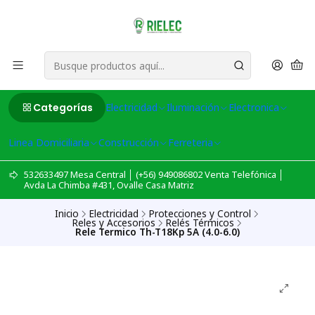
Categorías
Electricidad
Iluminación
Electronica
Linea Domiciliaria
Construcción
Ferreteria
532633497 Mesa Central │ (+56) 949086802 Venta Telefónica │
Avda La Chimba #431, Ovalle Casa Matriz
Inicio
Electricidad
Protecciones y Control
Reles y Accesorios
Relés Térmicos
Rele Termico Th-T18Kp 5A (4.0-6.0)