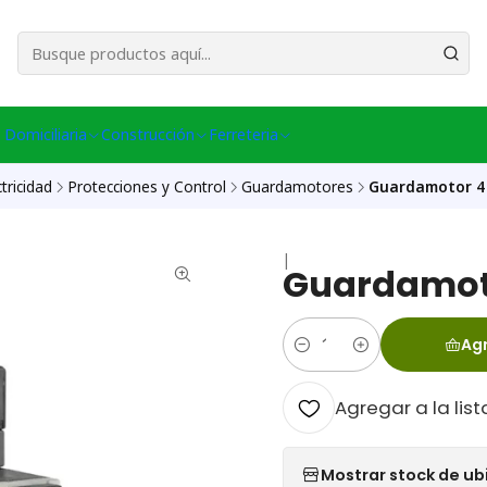
esa Central │ (+56) 949086802 Venta Telefónica │ Avda La Chimba #431, Ov
 Domiciliaria
Construcción
Ferreteria
ctricidad
Protecciones y Control
Guardamotores
Guardamotor 4 
|
Guardamoto
Agr
Cantidad
Agregar a la list
Mostrar stock de ub