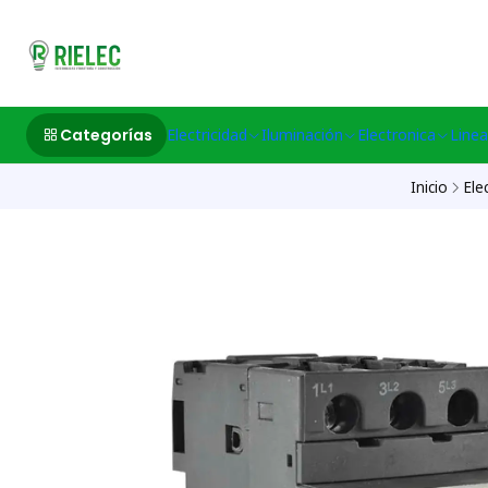
532633497 M
Categorías
Electricidad
Iluminación
Electronica
Linea
Inicio
Ele