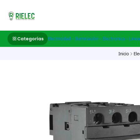
532633497 M
Categorías
Electricidad
Iluminación
Electronica
Linea
Inicio
Ele