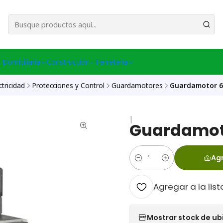
esa Central │ (+56) 949086802 Venta Telefónica │ Avda La Chimba #431, Ov
 Domiciliaria
Construcción
Ferreteria
ctricidad
Protecciones y Control
Guardamotores
Guardamotor 6
|
Guardamoto
Agr
Cantidad
Agregar a la list
Mostrar stock de ub