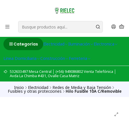
Categorías
Electricidad
Iluminación
Electronica
Linea Domiciliaria
Construcción
Ferreteria
532633497 Mesa Central │ (+56) 949086802 Venta Telefónica │
Avda La Chimba #431, Ovalle Casa Matriz
Inicio
Electricidad
Redes de Media y Baja Tensión
Fusibles y otras protecciones
Hilo Fusible 10A C/Removible