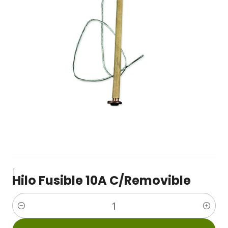
|
Hilo Fusible 10A C/Removible
Cantidad