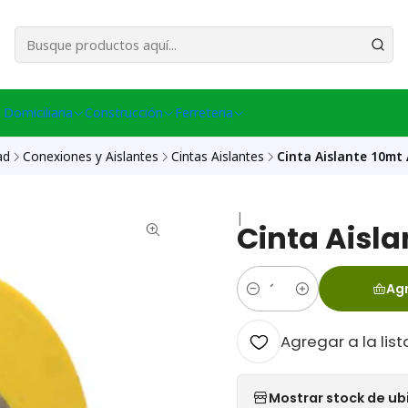
esa Central │ (+56) 949086802 Venta Telefónica │ Avda La Chimba #431, Ov
 Domiciliaria
Construcción
Ferreteria
ad
Conexiones y Aislantes
Cintas Aislantes
Cinta Aislante 10mt 
|
Cinta Aisla
Agr
Cantidad
Agregar a la list
Mostrar stock de ub