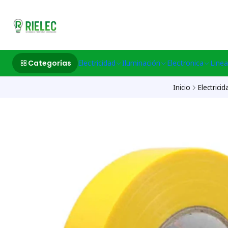
532633497 M
Categorías
Electricidad
Iluminación
Electronica
Linea
Inicio
Electricid