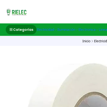
532633497 M
Categorías
Electricidad
Iluminación
Electronica
Linea
Inicio
Electrici