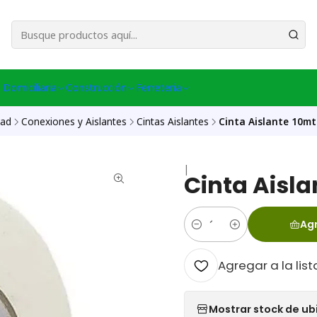
esa Central │ (+56) 949086802 Venta Telefónica │ Avda La Chimba #431, Ov
 Domiciliaria
Construcción
Ferreteria
dad
Conexiones y Aislantes
Cintas Aislantes
Cinta Aislante 10mt
|
Cinta Aisla
Agr
Cantidad
Agregar a la list
Mostrar stock de ub