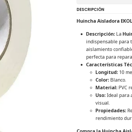
DESCRIPCIÓN
Huincha Aisladora EKO
Descripción:
La
Hui
indispensable para t
aislamiento confiabl
perfecta para repara
Características Téc
Longitud:
10 me
Color:
Blanco.
Material:
PVC re
Uso:
Ideal para a
visual.
Propiedades:
Re
rendimiento dur
Compra la Huincha Aisl