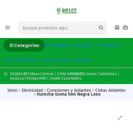
Categorías
Electricidad
Iluminación
Electronica
Linea Domiciliaria
Construcción
Ferreteria
532633497 Mesa Central │ (+56) 949086802 Venta Telefónica │
Avda La Chimba #431, Ovalle Casa Matriz
Inicio
Electricidad
Conexiones y Aislantes
Cintas Aislantes
Huincha Goma 5mt Negra Lexo