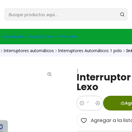
esa Central │ (+56) 949086802 Venta Telefónica │ Avda La Chimba #431, Ov
 Domiciliaria
Construcción
Ferreteria
Interruptores automáticos
Interruptores Automáticos 1 polo
In
|
Interrupto
Lexo
Agr
Cantidad
Agregar a la list