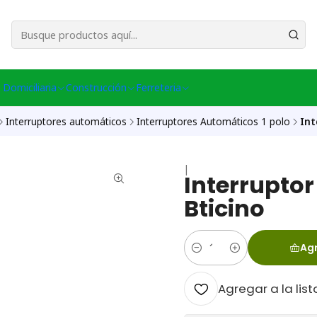
esa Central │ (+56) 949086802 Venta Telefónica │ Avda La Chimba #431, Ov
 Domiciliaria
Construcción
Ferreteria
Interruptores automáticos
Interruptores Automáticos 1 polo
Int
|
Interrupto
Bticino
Agr
Cantidad
Agregar a la list