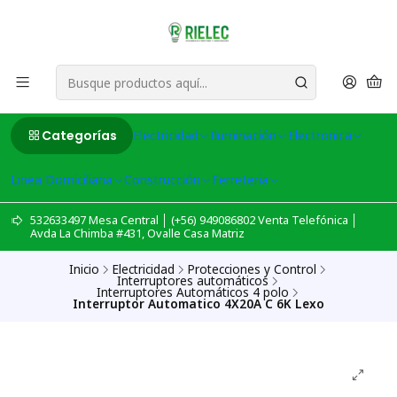
Categorías
Electricidad
Iluminación
Electronica
Linea Domiciliaria
Construcción
Ferreteria
532633497 Mesa Central │ (+56) 949086802 Venta Telefónica │
Avda La Chimba #431, Ovalle Casa Matriz
Inicio
Electricidad
Protecciones y Control
Interruptores automáticos
Interruptores Automáticos 4 polo
Interruptor Automatico 4X20A C 6K Lexo