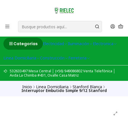
Categorías
Electricidad
Iluminación
Electronica
Linea Domiciliaria
Construcción
Ferreteria
532633497 Mesa Central │ (+56) 949086802 Venta Telefónica │
Avda La Chimba #431, Ovalle Casa Matriz
Inicio
Linea Domiciliaria
Stanford Blanca
Interruptor Embutido Simple 9/12 Stanford