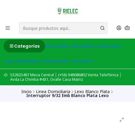
Categorías
Electricidad
Iluminación
Electronica
Linea Domiciliaria
Construcción
Ferreteria
532633497 Mesa Central │ (+56) 949086802 Venta Telefónica │
Avda La Chimba #431, Ovalle Casa Matriz
Inicio
Linea Domiciliaria
Lexo Blanco Plata
Interruptor 9/32 Emb Blanco Plata Lexo