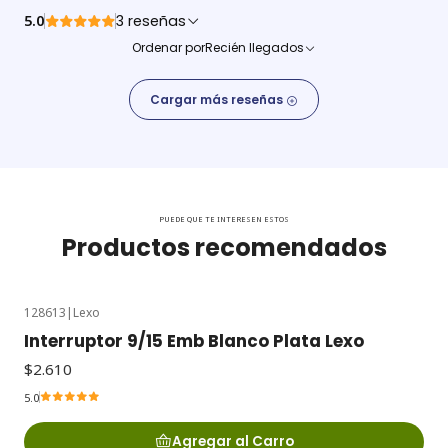
5.0
3 reseñas
Ordenar por
Recién llegados
Cargar más reseñas
PUEDE QUE TE INTERESEN ESTOS
Productos recomendados
128613
|
Lexo
Interruptor 9/15 Emb Blanco Plata Lexo
$2.610
5.0
Agregar al Carro