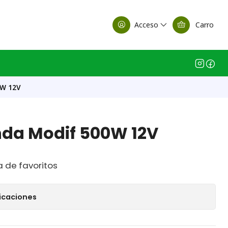
alle Casa Matriz
Acceso
Carro
0W 12V
nda Modif 500W 12V
a de favoritos
icaciones