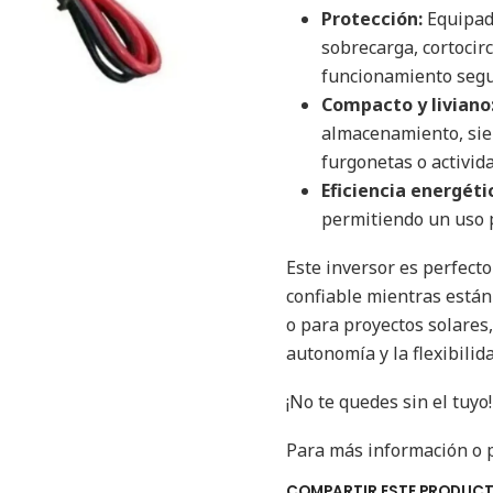
Protección:
Equipado
sobrecarga, cortocir
funcionamiento segur
Compacto y liviano
almacenamiento, sien
furgonetas o activida
Eficiencia energéti
permitiendo un uso p
Este inversor es perfect
confiable mientras están 
o para proyectos solares,
autonomía y la flexibilid
¡No te quedes sin el tuyo
Para más información o pa
COMPARTIR ESTE PRODUC