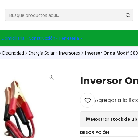
esa Central │ (+56) 949086802 Venta Telefónica │ Avda La Chimba #431, Ov
 Domiciliaria
Construcción
Ferreteria
Electricidad
Energía Solar
Inversores
Inversor Onda Modif 50
|
Inversor O
Agregar a la list
Mostrar stock de ub
DESCRIPCIÓN