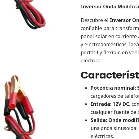
Inversor Onda Modific
Descubre el
Inversor O
confiable para transforma
panel solar en corriente 
y electrodomésticos. Ide
portátil y flexible en ve
eléctrica.
Característ
Potencia nominal:
cargadores de teléf
Entrada:
12V DC
, co
cualquier fuente de 
Salida:
Onda modif
una onda sinusoidal
eléctricas.