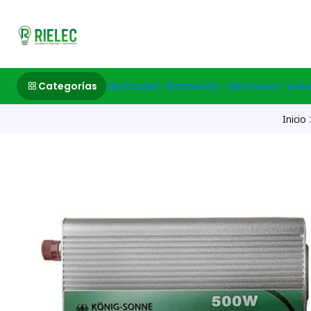
532633497 M
Categorías
Electricidad
Iluminación
Electronica
Linea
Inicio