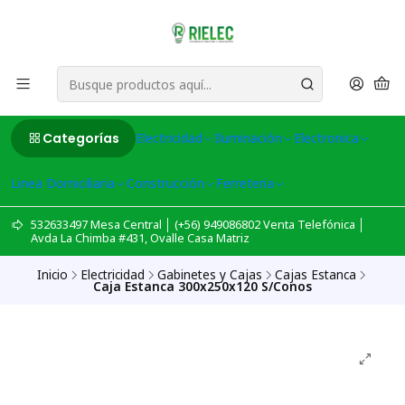
Categorías
Electricidad
Iluminación
Electronica
Linea Domiciliaria
Construcción
Ferreteria
532633497 Mesa Central │ (+56) 949086802 Venta Telefónica │
Avda La Chimba #431, Ovalle Casa Matriz
Inicio
Electricidad
Gabinetes y Cajas
Cajas Estanca
Caja Estanca 300x250x120 S/Conos